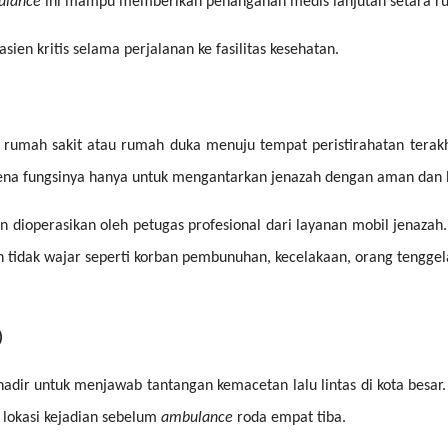
ulance
ini mampu memberikan penanganan medis lanjutan setara r
en kritis selama perjalanan ke fasilitas kesehatan.
 rumah sakit atau rumah duka menuju tempat peristirahatan terakhi
karena fungsinya hanya untuk mengantarkan jenazah dengan aman dan
n dioperasikan oleh petugas profesional dari layanan mobil jenazah
 tidak wajar seperti korban pembunuhan, kecelakaan, orang tenggela
)
adir untuk menjawab tantangan kemacetan lalu lintas di kota besar
lokasi kejadian sebelum
ambulance
roda empat tiba.