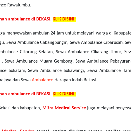
ance Rawalumbu.
nan ambulance di BEKASI,
KLIK DISINI!
ga menyewakan ambulan 24 jam untuk melayani warga di Kabupaten
u, Sewa Ambulance Cabangbungin, Sewa Ambulance Cibarusah, Sew
mbulance Cikarang Selatan, Sewa Ambulance Cikarang Timur, S
n , Sewa Ambulance Muara Gembong, Sewa Ambulance Pebayuran
ance Sukatani, Sewa Ambulance Sukawangi, Sewa Ambulance Tam
majaya dan Sewa
Ambulance
Harapan Indah Bekasi.
nan ambulance di BEKASI,
KLIK DISINI!
Bekasi dan kabupaten,
Mitra Medical Service
juga melayani penyewa