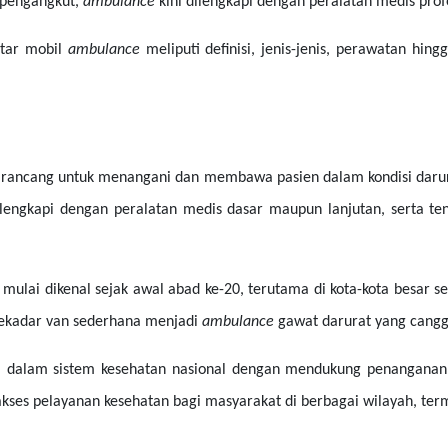
 pengangkut,
ambulance
kini dilengkapi dengan peralatan medis profe
utar mobil
ambulance
meliputi definisi, jenis-jenis, perawatan hin
irancang untuk menangani dan membawa pasien dalam kondisi darurat
 dilengkapi dengan peralatan medis dasar maupun lanjutan, serta t
 mulai dikenal sejak awal abad ke-20, terutama di kota-kota besar s
 sekadar van sederhana menjadi
ambulance
gawat darurat yang cang
 dalam sistem kesehatan nasional dengan mendukung penanganan 
es pelayanan kesehatan bagi masyarakat di berbagai wilayah, term