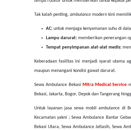
lampu rotator untuk memberikan tanda kepada peng
Tak kalah penting,
ambulance
modern kini memilik
AC:
untuk menjaga kenyamanan suhu di dal
Lampu darurat:
memberikan penerangan opti
Tempat penyimpanan alat-alat medis:
menj
Keberadaan fasilitas ini menjadi syarat utama 
maupun menangani kondisi gawat darurat.
Sewa Ambulance Bekasi
Mitra Medical Service
me
Bekasi, Jakarta, Bogor, Depok dan Tangerang hingga
Untuk layanan jasa sewa mobil ambulance di B
Kecamatan yakni ; Sewa Ambulance Bantar Geban
Bekasi Utara, Sewa Ambulance Jatiasih, Sewa A