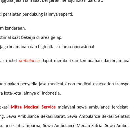
guna jalan lain saat bergerak menuju lokasi darurat.
i peralatan pendukung lainnya seperti:
am kendaraan.
mal saat bekerja di area gelap.
aga keamanan dan higienitas selama operasional.
agar mobil
ambulance
dapat memberikan kemudahan dan keamanan 
rupakan penyedia jasa medical / non medical evacuation transpor
 kota-kota lainnya di Indonesia.
ekasi
Mitra Medical Service
melayani sewa ambulance terdekat d
g, Sewa Ambulance Bekasi Barat, Sewa Ambulance Bekasi Selata
mbulance Jatisampurna, Sewa Ambulance Medan Satria, Sewa Ambul