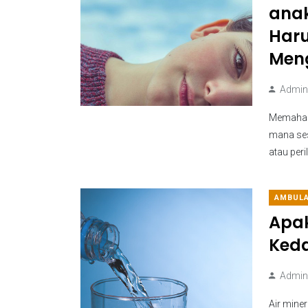
ana
Haru
Meng
Admini
Memahami
mana ses
atau peri
AMBUL
Apak
Ked
Admini
Air miner