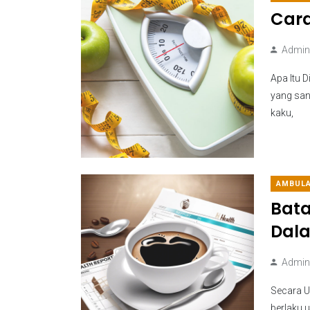
Cara
Admini
Apa Itu 
yang san
kaku,
AMBUL
Bat
Dala
Admini
Secara U
berlaku 