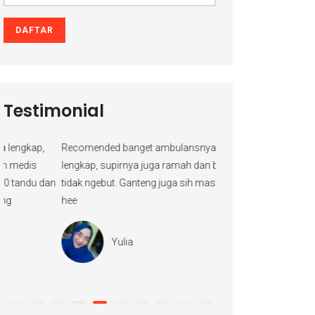
DAFTAR
Testimonial
Recomended banget ambulansnya, alatnya
Dapat rekomendasi dari
lengkap, supirnya juga ramah dan bawanya
Terima kasih Ambula
tidak ngebut. Ganteng juga sih mas supirnya hee
jemput ibu saya selam
hee
terus ya, pelanggan seti
Yulia
Ratmi