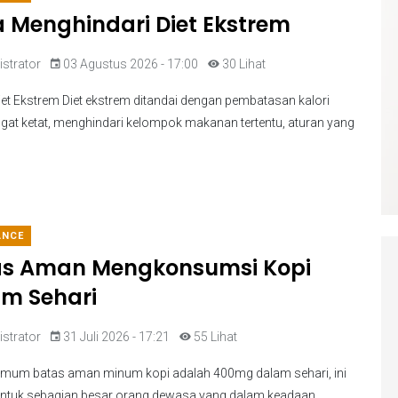
 Menghindari Diet Ekstrem
strator
03 Agustus 2026 - 17:00
30 Lihat
Diet Ekstrem Diet ekstrem ditandai dengan pembatasan kalori
gat ketat, menghindari kelompok makanan tertentu, aturan yang
ANCE
as Aman Mengkonsumsi Kopi
m Sehari
strator
31 Juli 2026 - 17:21
55 Lihat
mum batas aman minum kopi adalah 400mg dalam sehari, ini
untuk sebagian besar orang dewasa yang dalam keadaan