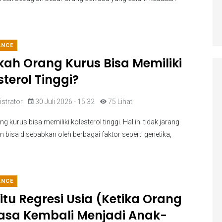
ANCE
ah Orang Kurus Bisa Memiliki
sterol Tinggi?
strator
30 Juli 2026 - 15:32
75 Lihat
jaya sudah bantu
Sewa ambulans event disini alatnya lengkap,
RSCM, sukes terus untuk
saya selain sewa ambulans dan tim medis
g kurus bisa memiliki kolesterol tinggi. Hal ini tidak jarang
ed ambulacenya !!
untuk event saya, saya juga sewa 10 tandu dan
an bisa disebabkan oleh berbagai faktor seperti genetika,
10 velbed. Makasih tim MMS, senang
berkerjasama dengan anda.
ANCE
Danny
itu Regresi Usia (Ketika Orang
sa Kembali Menjadi Anak-