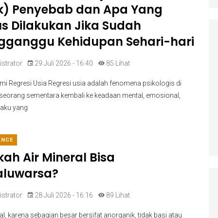
k) Penyebab dan Apa Yang
s Dilakukan Jika Sudah
ganggu Kehidupan Sehari-hari
strator
29 Juli 2026 - 16:40
85 Lihat
 Regresi Usia Regresi usia adalah fenomena psikologis di
eorang sementara kembali ke keadaan mental, emosional,
laku yang
ANCE
ah Air Mineral Bisa
aluwarsa?
strator
28 Juli 2026 - 16:16
89 Lihat
al, karena sebagian besar bersifat anorganik, tidak basi atau