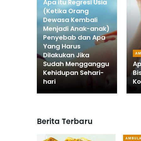
Apa itu Regresi Usia
(Ketika Orang
Dewasa Kembali
Menjadi Anak-anak)
Penyebab dan Apa
Yang Harus
Dilakukan Jika
AM
Sudah Mengganggu
Ap
Kehidupan Sehari-
Bi
hari
Ko
Berita Terbaru
AMBUL