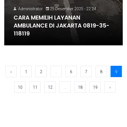
Administrator
25 Desember 2025 - 22:24
CARA MEMILIH LAYANAN
AMBULANCE DI JAKARTA 0819-35-
118119
‹
1
2
...
6
7
8
9
10
11
12
...
18
19
›